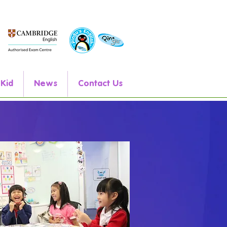
 Kid
News
Contact Us