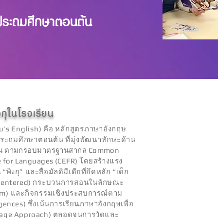
ะประถมศึกษาตอนต้น
งกุในโรงเรียน
s English) คือ หลักสูตรภาษาอังกฤษ
ประถมศึกษาตอนต้น ที่มุ่งพัฒนาทักษะด้าน
ียน ตามกรอบมาตรฐานสากล Common
 for Languages (CEFR) โดยสร้างแรง
น
“พิงกุ” และสื่อมัลดิมีเดียที่ยึดหลัก “เด็ก
 Centered)
กระบวนการสอนในลักษณะ
lum) และกิจกรรมเชิง
ประสบการณ์ตาม
ences) ซึ่งเน้นการเรียนภาษาอังกฤษเพื่อ
uage Approach) ตลอดจนการวัดและ