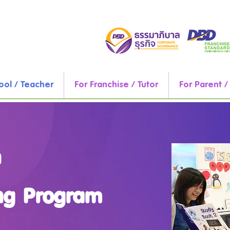
ool / Teacher
For Franchise / Tutor
For Parent /
h
ing Program